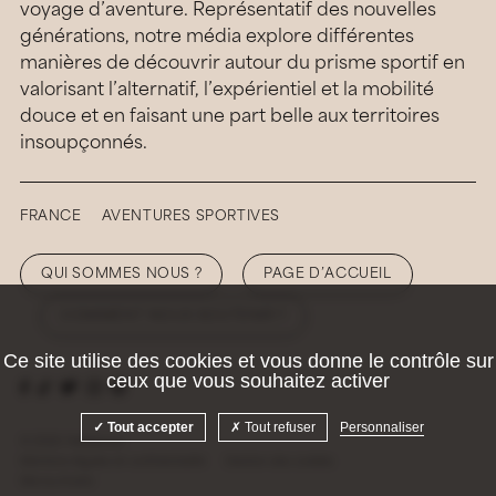
voyage d’aventure. Représentatif des nouvelles
générations, notre média explore différentes
manières de découvrir autour du prisme sportif en
valorisant l’alternatif, l’expérientiel et la mobilité
douce et en faisant une part belle aux territoires
insoupçonnés.
FRANCE
AVENTURES SPORTIVES
QUI SOMMES NOUS ?
PAGE D’ACCUEIL
COMMENT NOUS SOUTENIR ?
Ce site utilise des cookies et vous donne le contrôle sur
ceux que vous souhaitez activer
Tout accepter
Tout refuser
Personnaliser
© 2026 Hellolaroux
Mentions légales et confidentialité
Gestion des cookies
Site by
Krabb