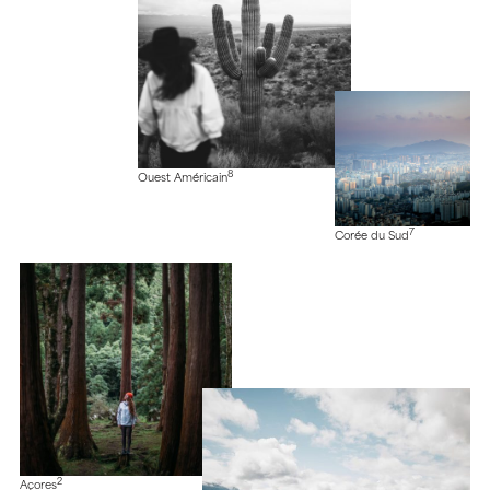
8
Ouest Américain
7
Corée du Sud
2
Açores