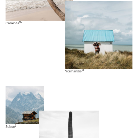
16
Caraïbes
14
Normandie
6
Suisse