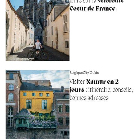
jours sur la
véloroute
Coeur de France
Belgique
City Guide
Visiter
Namur en 2
jours
: itinéraire, conseils,
bonnes adresses