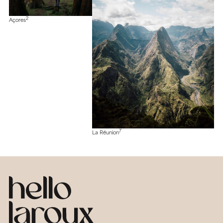
2
Açores
7
La Réunion