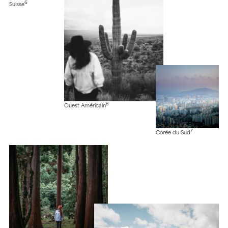
6
Suisse
8
Ouest Américain
7
Corée du Sud