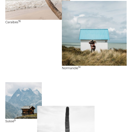
16
Caraïbes
14
Normandie
6
Suisse