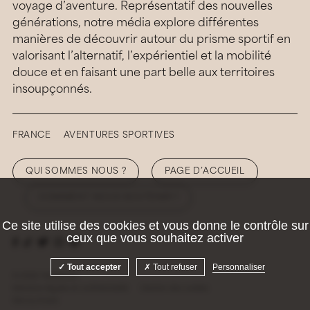
voyage d’aventure. Représentatif des nouvelles
générations, notre média explore différentes
manières de découvrir autour du prisme sportif en
valorisant l’alternatif, l’expérientiel et la mobilité
douce et en faisant une part belle aux territoires
insoupçonnés.
FRANCE
AVENTURES SPORTIVES
QUI SOMMES NOUS ?
PAGE D’ACCUEIL
COMMENT NOUS SOUTENIR ?
Ce site utilise des cookies et vous donne le contrôle sur
ceux que vous souhaitez activer
Tout accepter
Tout refuser
Personnaliser
© 2026 Hellolaroux
Mentions légales et confidentialité
Gestion des cookies
Site by
Krabb