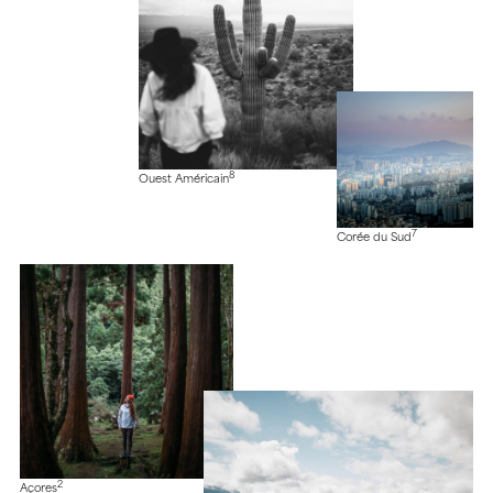
8
Ouest Américain
7
Corée du Sud
2
Açores