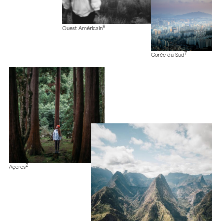
8
Ouest Américain
7
Corée du Sud
2
Açores