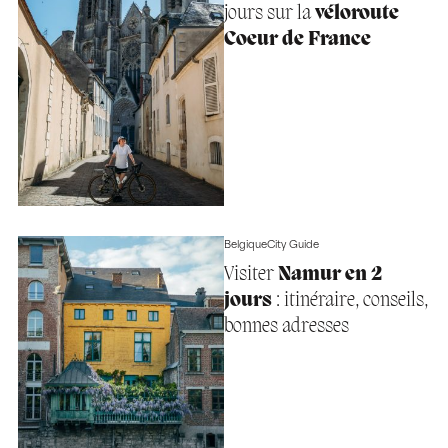
jours sur la
véloroute
Coeur de France
Belgique
City Guide
Visiter
Namur en 2
jours
: itinéraire, conseils,
bonnes adresses