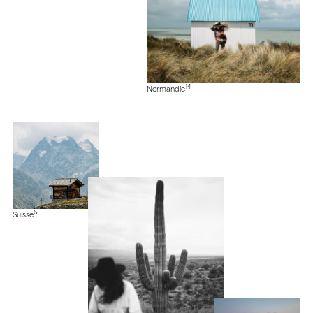
14
Normandie
6
Suisse