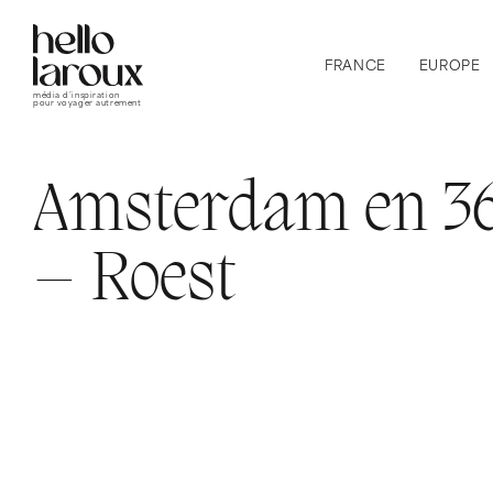
FRANCE
EUROPE
média d’inspiration
pour voyager autrement
Amsterdam en 36
– Roest