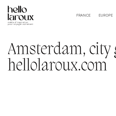
FRANCE
EUROPE
média d’inspiration
pour voyager autrement
Amsterdam, city 
hellolaroux.com