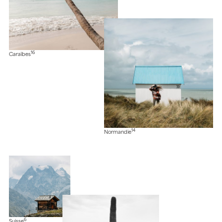
16
Caraïbes
14
Normandie
6
Suisse