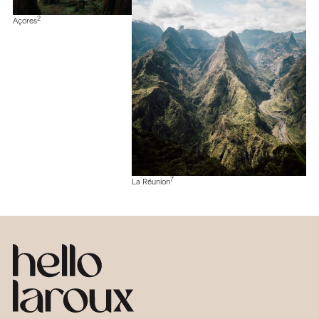
2
Açores
7
La Réunion