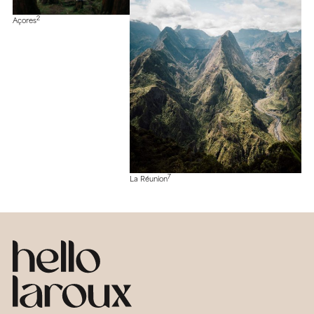
2
Açores
7
La Réunion