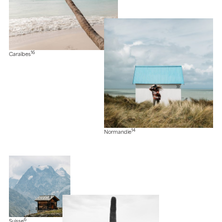
16
Caraïbes
14
Normandie
6
Suisse