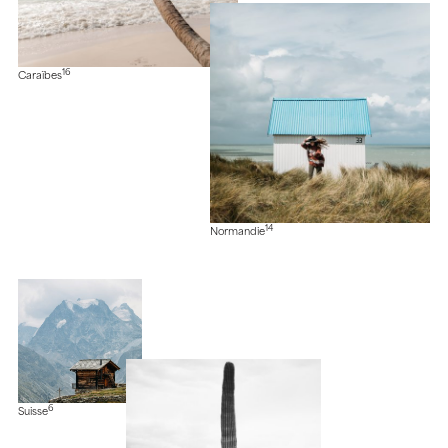
16
Caraïbes
14
Normandie
6
Suisse