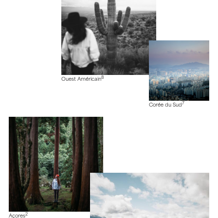
8
Ouest Américain
7
Corée du Sud
2
Açores