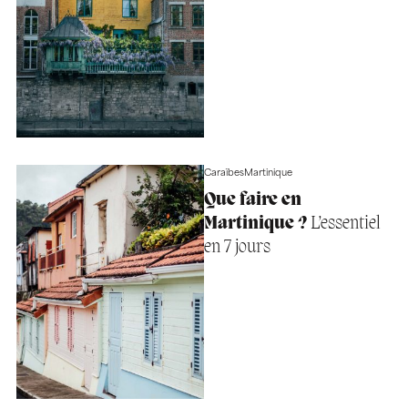
Caraïbes
Martinique
Que faire en
Martinique ?
L’essentiel
en 7 jours