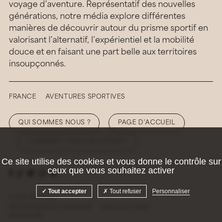
voyage d’aventure. Représentatif des nouvelles
générations, notre média explore différentes
manières de découvrir autour du prisme sportif en
valorisant l’alternatif, l’expérientiel et la mobilité
douce et en faisant une part belle aux territoires
insoupçonnés.
FRANCE
AVENTURES SPORTIVES
QUI SOMMES NOUS ?
PAGE D’ACCUEIL
COMMENT NOUS SOUTENIR ?
Ce site utilise des cookies et vous donne le contrôle sur
ceux que vous souhaitez activer
Tout accepter
Tout refuser
Personnaliser
© 2026 Hellolaroux
Mentions légales et confidentialité
Gestion des cookies
Site by
Krabb