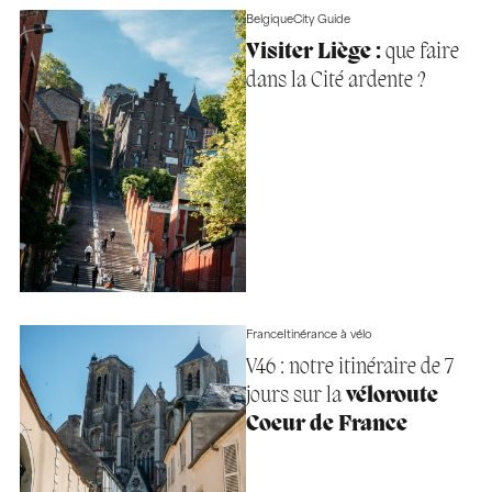
Belgique
City Guide
Visiter Liège :
que faire
dans la Cité ardente ?
France
Itinérance à vélo
V46 : notre itinéraire de 7
jours sur la
véloroute
Coeur de France