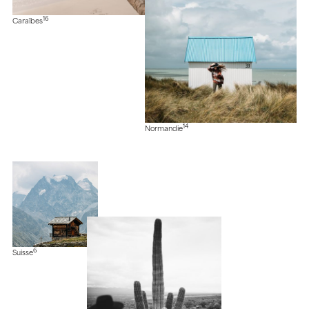
16
Caraïbes
14
Normandie
6
Suisse