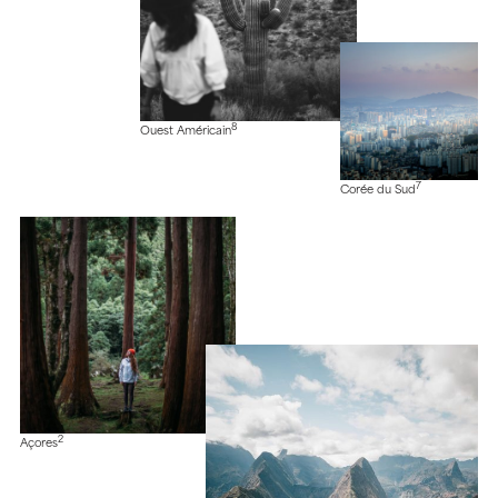
8
Ouest Américain
7
Corée du Sud
2
Açores