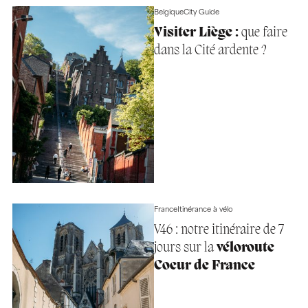
Belgique
City Guide
Visiter Liège :
que faire
dans la Cité ardente ?
France
Itinérance à vélo
V46 : notre itinéraire de 7
jours sur la
véloroute
Coeur de France