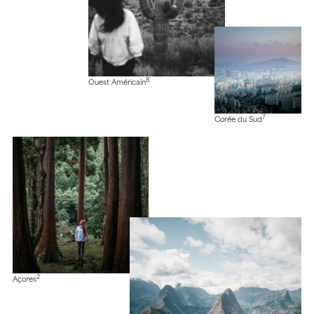
8
Ouest Américain
7
Corée du Sud
2
Açores