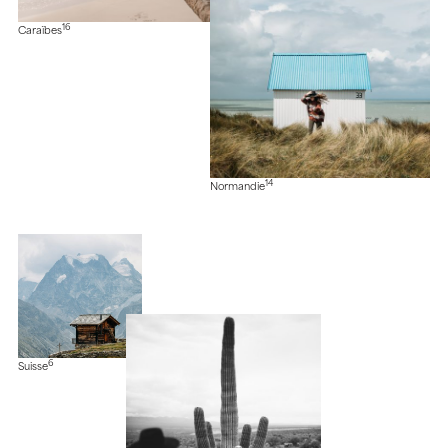
16
Caraïbes
14
Normandie
6
Suisse