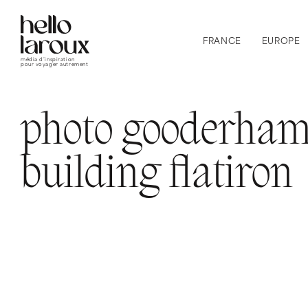
FRANCE
EUROPE
média d’inspiration
pour voyager autrement
photo gooderha
building flatiron