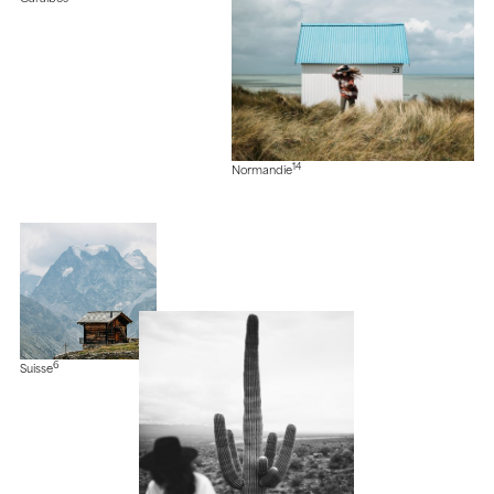
14
Normandie
6
Suisse