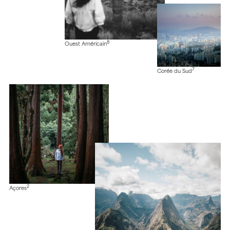
8
Ouest Américain
7
Corée du Sud
2
Açores