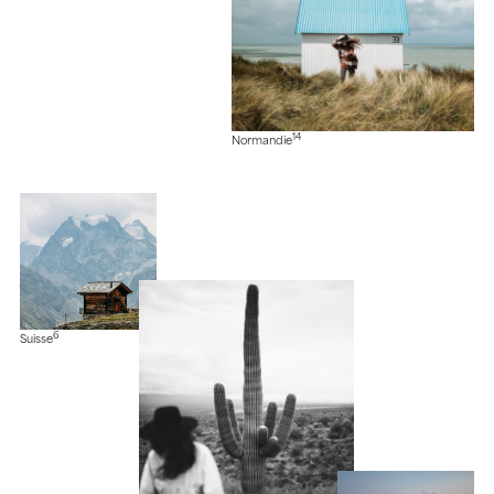
14
Normandie
6
Suisse