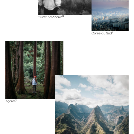
8
Ouest Américain
7
Corée du Sud
2
Açores