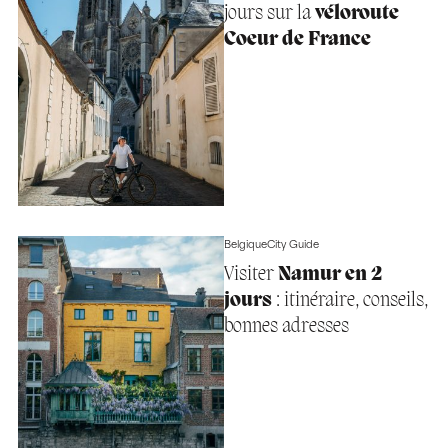
jours sur la
véloroute
Coeur de France
Belgique
City Guide
Visiter
Namur en 2
jours
: itinéraire, conseils,
bonnes adresses