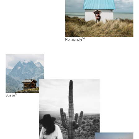
14
Normandie
6
Suisse