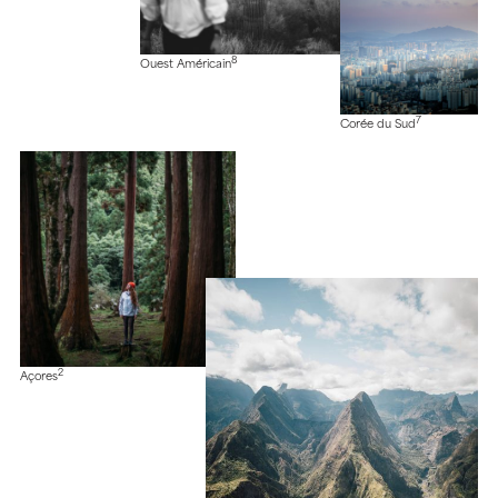
8
Ouest Américain
7
Corée du Sud
2
Açores