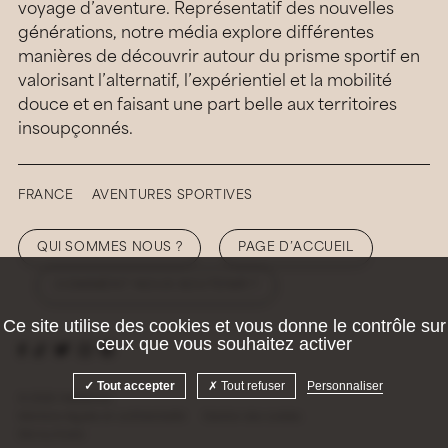
voyage d’aventure. Représentatif des nouvelles
générations, notre média explore différentes
manières de découvrir autour du prisme sportif en
valorisant l’alternatif, l’expérientiel et la mobilité
douce et en faisant une part belle aux territoires
insoupçonnés.
FRANCE
AVENTURES SPORTIVES
QUI SOMMES NOUS ?
PAGE D’ACCUEIL
COMMENT NOUS SOUTENIR ?
Ce site utilise des cookies et vous donne le contrôle sur
ceux que vous souhaitez activer
Tout accepter
Tout refuser
Personnaliser
© 2026 Hellolaroux
Mentions légales et confidentialité
Gestion des cookies
Site by
Krabb