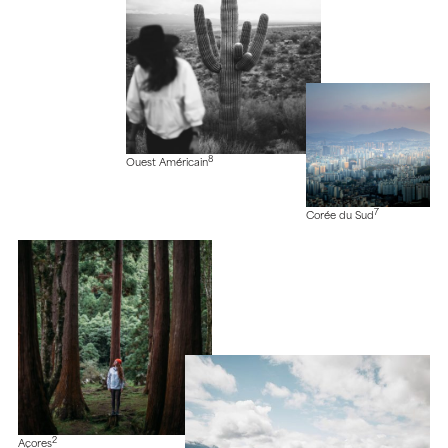
8
Ouest Américain
7
Corée du Sud
2
Açores