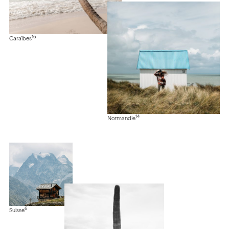
16
Caraïbes
14
Normandie
6
Suisse