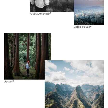
8
Ouest Américain
7
Corée du Sud
2
Açores