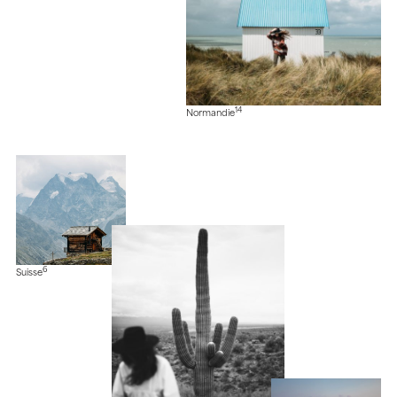
14
Normandie
6
Suisse