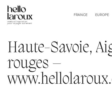
FRANCE
EUROPE
média d’inspiration
pour voyager autrement
Haute-Savoie, Aig
rouges –
www.hellolaroux