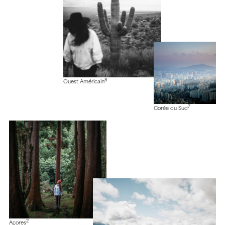
8
Ouest Américain
7
Corée du Sud
2
Açores