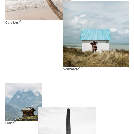
16
Caraïbes
14
Normandie
6
Suisse