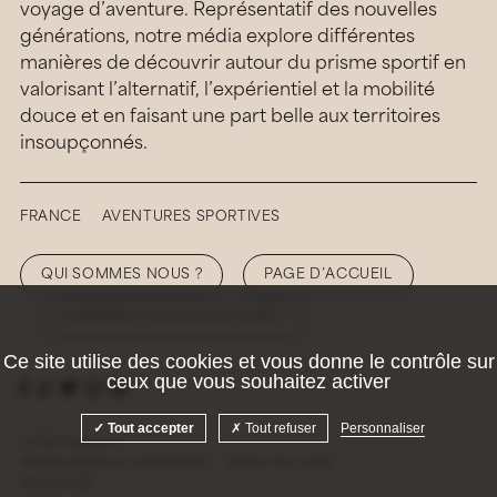
voyage d’aventure. Représentatif des nouvelles
générations, notre média explore différentes
manières de découvrir autour du prisme sportif en
valorisant l’alternatif, l’expérientiel et la mobilité
douce et en faisant une part belle aux territoires
insoupçonnés.
FRANCE
AVENTURES SPORTIVES
QUI SOMMES NOUS ?
PAGE D’ACCUEIL
COMMENT NOUS SOUTENIR ?
Ce site utilise des cookies et vous donne le contrôle sur
ceux que vous souhaitez activer
Tout accepter
Tout refuser
Personnaliser
© 2026 Hellolaroux
Mentions légales et confidentialité
Gestion des cookies
Site by
Krabb