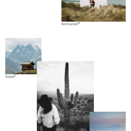
14
Normandie
6
Suisse