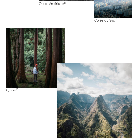
8
Ouest Américain
7
Corée du Sud
2
Açores