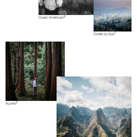
8
Ouest Américain
7
Corée du Sud
2
Açores