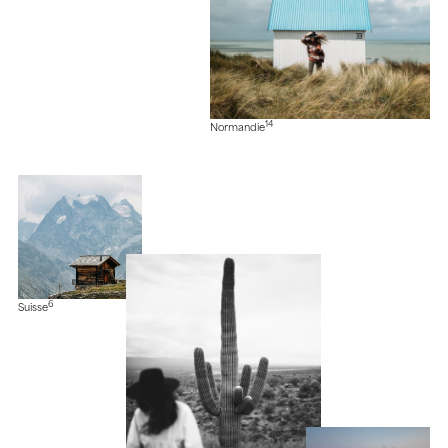
14
Normandie
6
Suisse