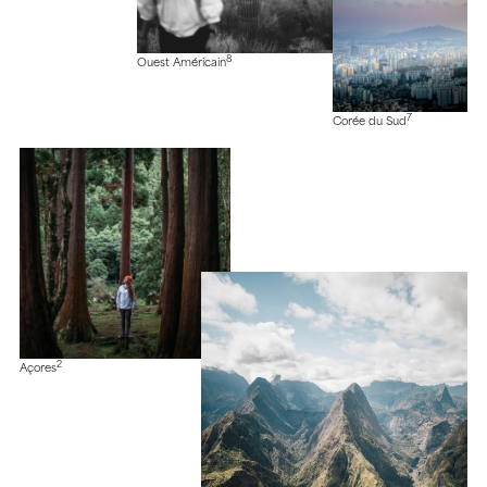
8
Ouest Américain
7
Corée du Sud
2
Açores