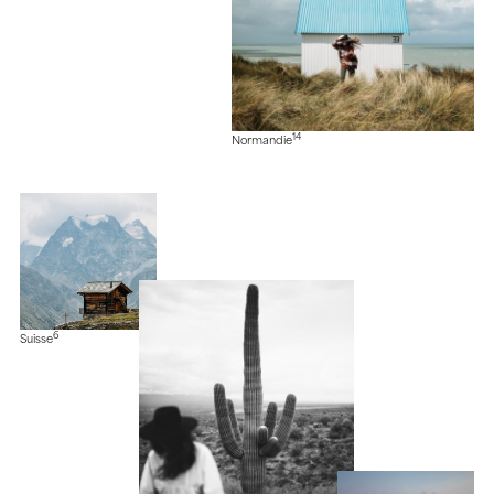
14
Normandie
6
Suisse