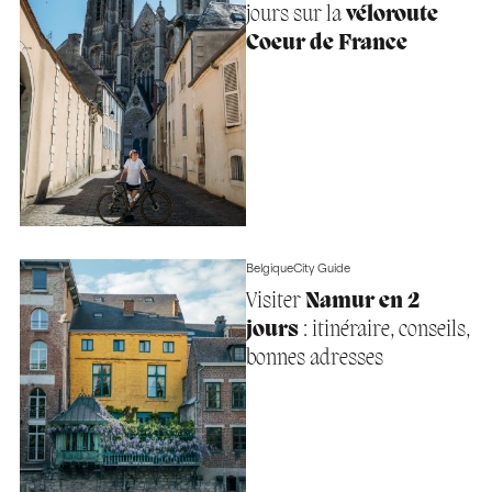
jours sur la
véloroute
Coeur de France
Belgique
City Guide
Visiter
Namur en 2
jours
: itinéraire, conseils,
bonnes adresses