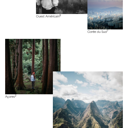
8
Ouest Américain
7
Corée du Sud
2
Açores