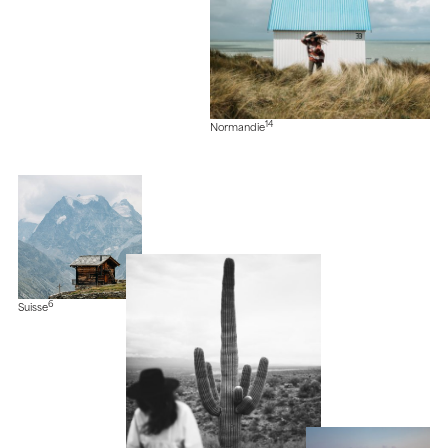
14
Normandie
6
Suisse