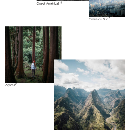
8
Ouest Américain
7
Corée du Sud
2
Açores