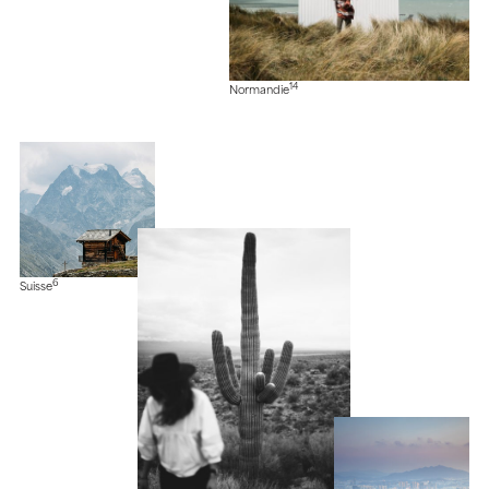
14
Normandie
6
Suisse