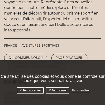
voyage d’aventure. Représentatif des nouvelles
générations, notre média explore différentes
manières de découvrir autour du prisme sportif en
valorisant l’alternatif, l’expérientiel et la mobilité
douce et en faisant une part belle aux territoires
insoupçonnés.
FRANCE
AVENTURES SPORTIVES
QUI SOMMES NOUS ?
PAGE D’ACCUEIL
COMMENT NOUS SOUTENIR ?
Ce site utilise des cookies et vous donne le contrôle sur
ceux que vous souhaitez activer
Tout accepter
Tout refuser
Personnaliser
© 2026 Hellolaroux
Mentions légales et confidentialité
Gestion des cookies
Site by
Krabb