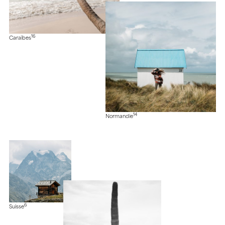
16
Caraïbes
14
Normandie
6
Suisse