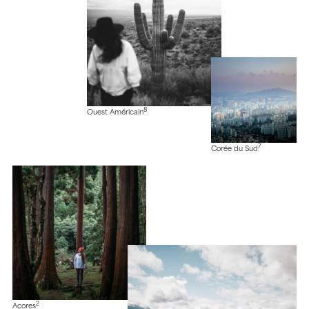
8
Ouest Américain
7
Corée du Sud
2
Açores