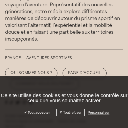
voyage d’aventure. Représentatif des nouvelles
générations, notre média explore différentes
manières de découvrir autour du prisme sportif en
valorisant l’alternatif, l’expérientiel et la mobilité
douce et en faisant une part belle aux territoires
insoupçonnés.
FRANCE
AVENTURES SPORTIVES
QUI SOMMES NOUS ?
PAGE D’ACCUEIL
COMMENT NOUS SOUTENIR ?
Ce site utilise des cookies et vous donne le contrôle sur
ceux que vous souhaitez activer
Tout accepter
Tout refuser
Personnaliser
© 2026 Hellolaroux
Mentions légales et confidentialité
Gestion des cookies
Site by
Krabb