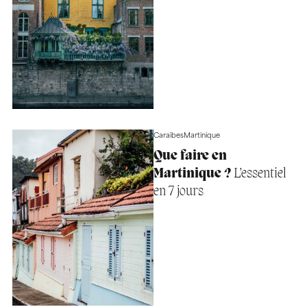
Caraïbes
Martinique
Que faire en
Martinique ?
L’essentiel
en 7 jours