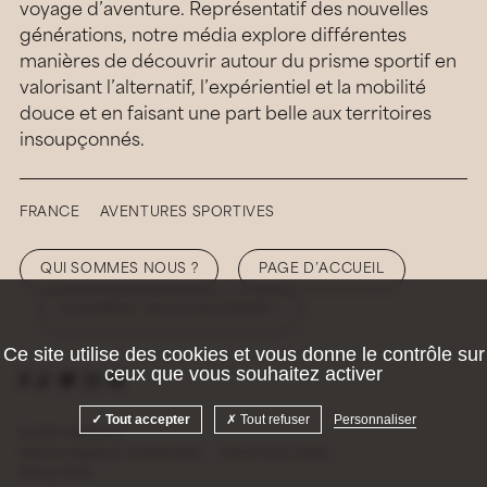
voyage d’aventure. Représentatif des nouvelles
générations, notre média explore différentes
manières de découvrir autour du prisme sportif en
valorisant l’alternatif, l’expérientiel et la mobilité
douce et en faisant une part belle aux territoires
insoupçonnés.
FRANCE
AVENTURES SPORTIVES
QUI SOMMES NOUS ?
PAGE D’ACCUEIL
COMMENT NOUS SOUTENIR ?
Ce site utilise des cookies et vous donne le contrôle sur
ceux que vous souhaitez activer
Tout accepter
Tout refuser
Personnaliser
© 2026 Hellolaroux
Mentions légales et confidentialité
Gestion des cookies
Site by
Krabb