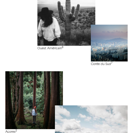
8
Ouest Américain
7
Corée du Sud
2
Açores