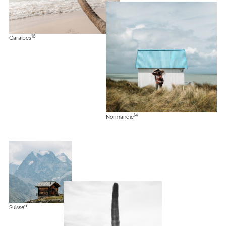
16
Caraïbes
14
Normandie
6
Suisse