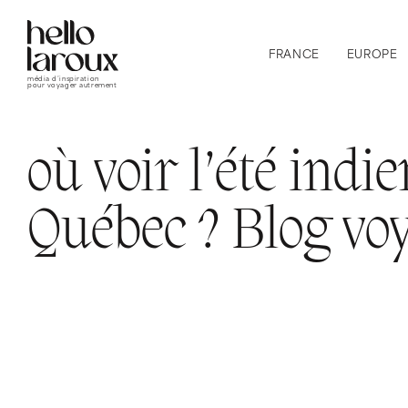
FRANCE
EUROPE
média d’inspiration
pour voyager autrement
où voir l’été indi
Québec ? Blog vo