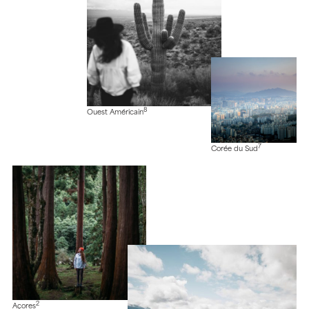
8
Ouest Américain
7
Corée du Sud
2
Açores