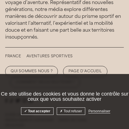
voyage d’aventure. Représentatif des nouvelles
générations, notre média explore différentes
manières de découvrir autour du prisme sportif en
valorisant l’alternatif, l’expérientiel et la mobilité
douce et en faisant une part belle aux territoires
insoupçonnés.
FRANCE
AVENTURES SPORTIVES
QUI SOMMES NOUS ?
PAGE D’ACCUEIL
COMMENT NOUS SOUTENIR ?
Ce site utilise des cookies et vous donne le contrôle sur
ceux que vous souhaitez activer
Tout accepter
Tout refuser
Personnaliser
© 2026 Hellolaroux
Mentions légales et confidentialité
Gestion des cookies
Site by
Krabb