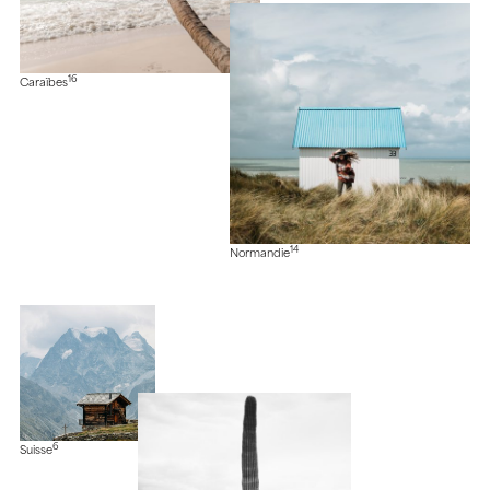
16
Caraïbes
14
Normandie
6
Suisse