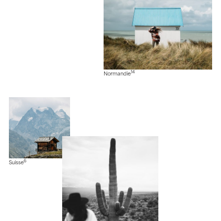
14
Normandie
6
Suisse