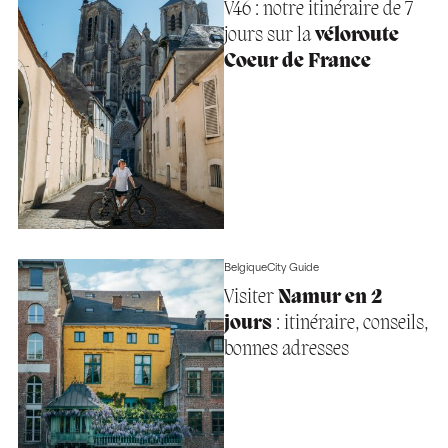
V46 : notre itinéraire de 7
jours sur la
véloroute
Coeur de France
Belgique
City Guide
Visiter
Namur en 2
jours
: itinéraire, conseils,
bonnes adresses