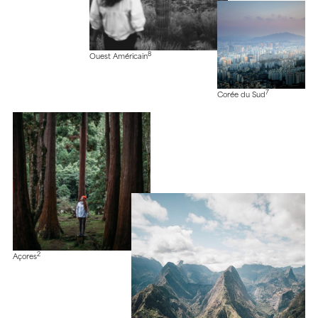
8
Ouest Américain
7
Corée du Sud
2
Açores