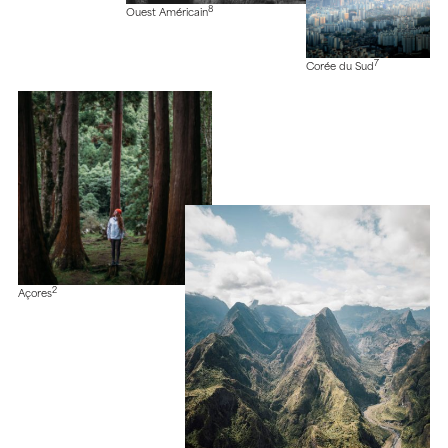
8
Ouest Américain
7
Corée du Sud
2
Açores