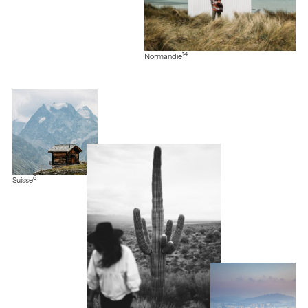
14
Normandie
6
Suisse