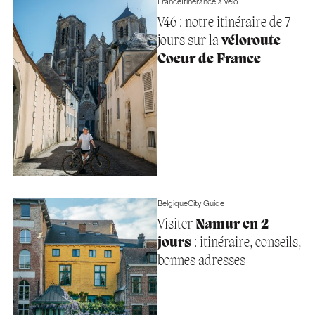
France
Itinérance à vélo
V46 : notre itinéraire de 7
jours sur la
véloroute
Coeur de France
Belgique
City Guide
Visiter
Namur en 2
jours
: itinéraire, conseils,
bonnes adresses