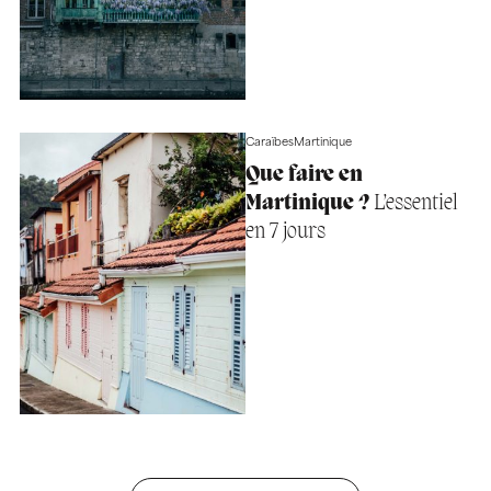
Caraïbes
Martinique
Que faire en
Martinique ?
L’essentiel
en 7 jours