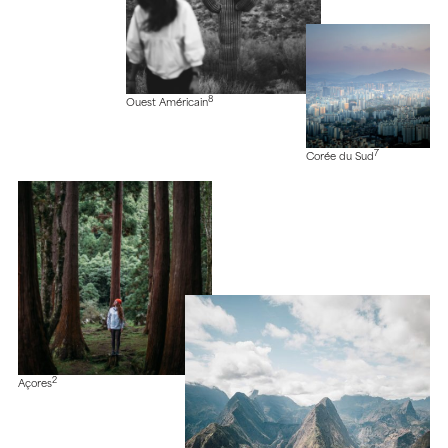
8
Ouest Américain
7
Corée du Sud
2
Açores