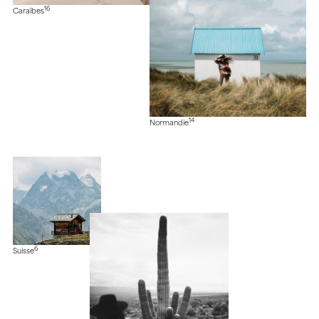
16
Caraïbes
14
Normandie
6
Suisse