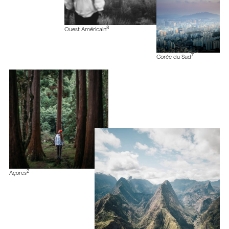
8
Ouest Américain
7
Corée du Sud
2
Açores