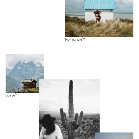
14
Normandie
6
Suisse