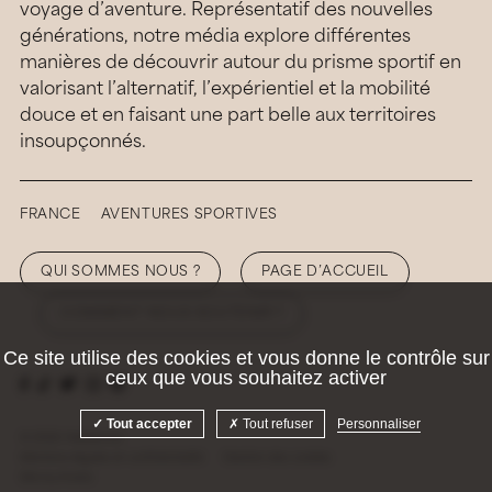
voyage d’aventure. Représentatif des nouvelles
générations, notre média explore différentes
manières de découvrir autour du prisme sportif en
valorisant l’alternatif, l’expérientiel et la mobilité
douce et en faisant une part belle aux territoires
insoupçonnés.
FRANCE
AVENTURES SPORTIVES
QUI SOMMES NOUS ?
PAGE D’ACCUEIL
COMMENT NOUS SOUTENIR ?
Ce site utilise des cookies et vous donne le contrôle sur
ceux que vous souhaitez activer
Tout accepter
Tout refuser
Personnaliser
© 2026 Hellolaroux
Mentions légales et confidentialité
Gestion des cookies
Site by
Krabb