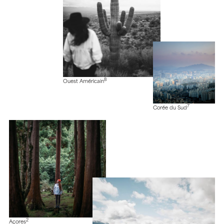
8
Ouest Américain
7
Corée du Sud
2
Açores