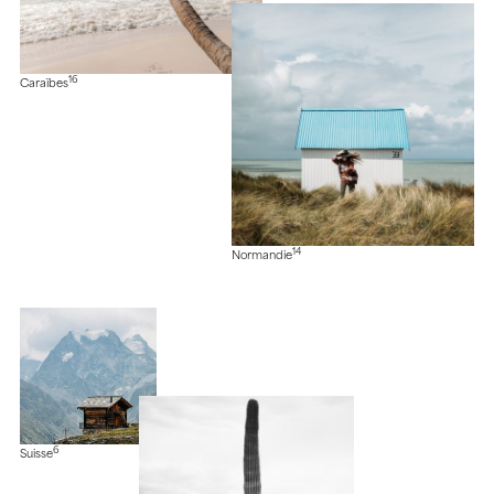
16
Caraïbes
14
Normandie
6
Suisse