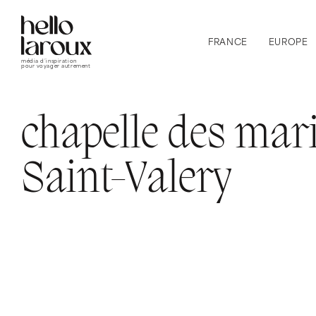
FRANCE
EUROPE
média d’inspiration
pour voyager autrement
chapelle des mar
Saint-Valery