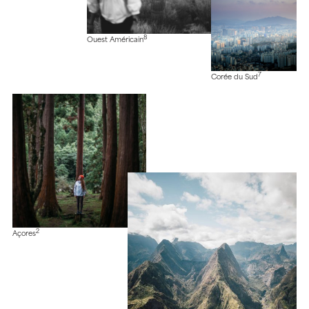
8
Ouest Américain
7
Corée du Sud
2
Açores