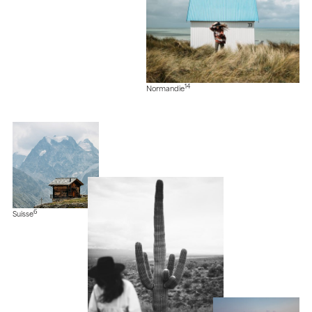
14
Normandie
6
Suisse