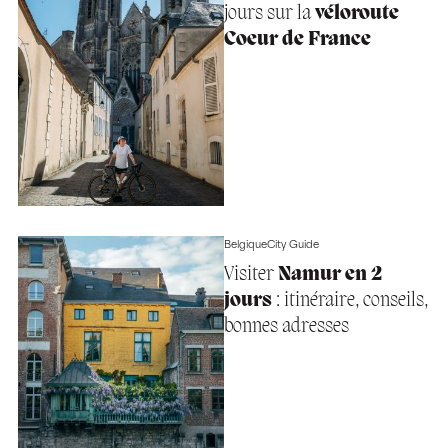
jours sur la
véloroute
Coeur de France
Belgique
City Guide
Visiter
Namur en 2
jours
: itinéraire, conseils,
bonnes adresses