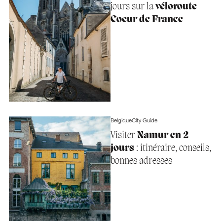
jours sur la
véloroute
Coeur de France
Belgique
City Guide
Visiter
Namur en 2
jours
: itinéraire, conseils,
bonnes adresses