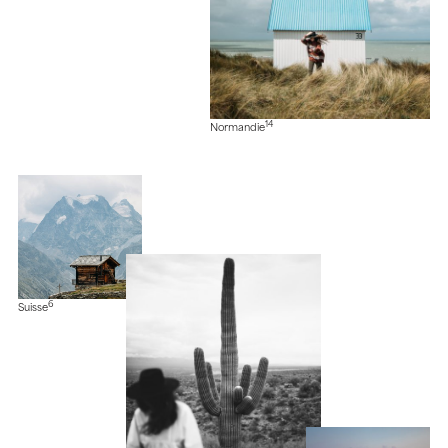
14
Normandie
6
Suisse