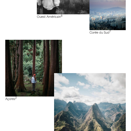
8
Ouest Américain
7
Corée du Sud
2
Açores