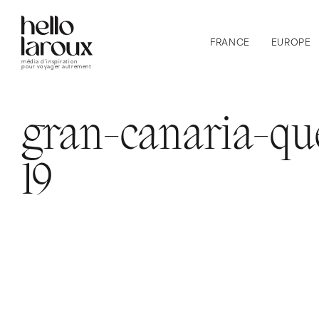
FRANCE
EUROPE
média d’inspiration
pour voyager autrement
gran-canaria-que
19