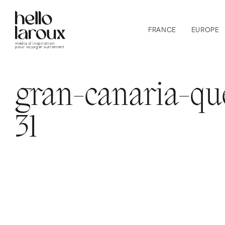
FRANCE
EUROPE
média d’inspiration
pour voyager autrement
gran-canaria-que
31