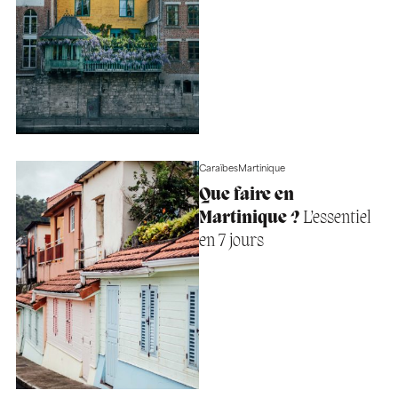
Caraïbes
Martinique
Que faire en
Martinique ?
L’essentiel
en 7 jours