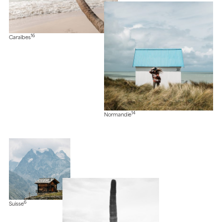
16
Caraïbes
14
Normandie
6
Suisse