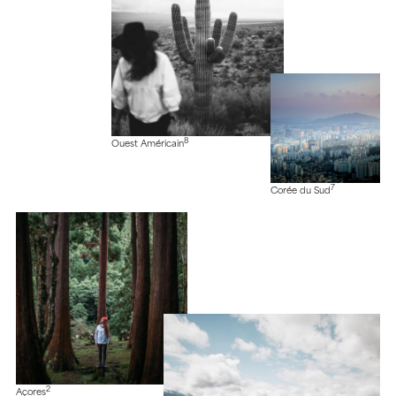
8
Ouest Américain
7
Corée du Sud
2
Açores