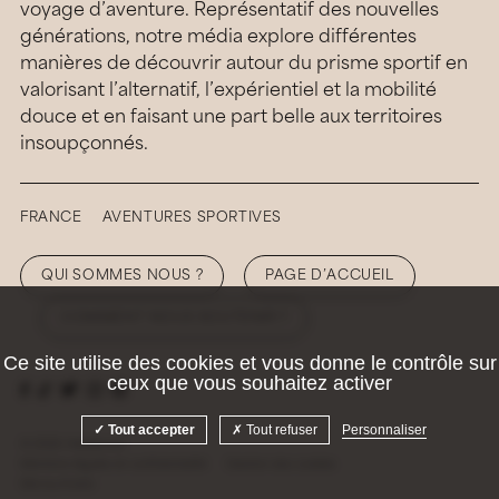
voyage d’aventure. Représentatif des nouvelles
générations, notre média explore différentes
manières de découvrir autour du prisme sportif en
valorisant l’alternatif, l’expérientiel et la mobilité
douce et en faisant une part belle aux territoires
insoupçonnés.
FRANCE
AVENTURES SPORTIVES
QUI SOMMES NOUS ?
PAGE D’ACCUEIL
COMMENT NOUS SOUTENIR ?
Ce site utilise des cookies et vous donne le contrôle sur
ceux que vous souhaitez activer
Tout accepter
Tout refuser
Personnaliser
© 2026 Hellolaroux
Mentions légales et confidentialité
Gestion des cookies
Site by
Krabb