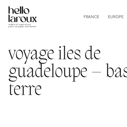
FRANCE
EUROPE
média d’inspiration
pour voyager autrement
voyage iles de
guadeloupe – ba
terre