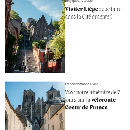
Belgique
City Guide
Visiter Liège :
que faire
dans la Cité ardente ?
France
Itinérance à vélo
V46 : notre itinéraire de 7
jours sur la
véloroute
Coeur de France