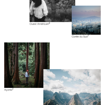
8
Ouest Américain
7
Corée du Sud
2
Açores