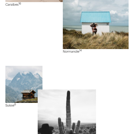
16
Caraïbes
14
Normandie
6
Suisse