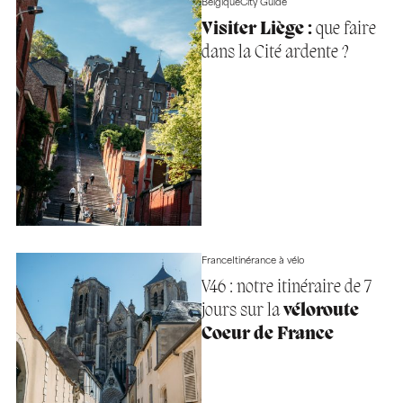
Belgique
City Guide
Visiter Liège :
que faire
dans la Cité ardente ?
France
Itinérance à vélo
V46 : notre itinéraire de 7
jours sur la
véloroute
Coeur de France