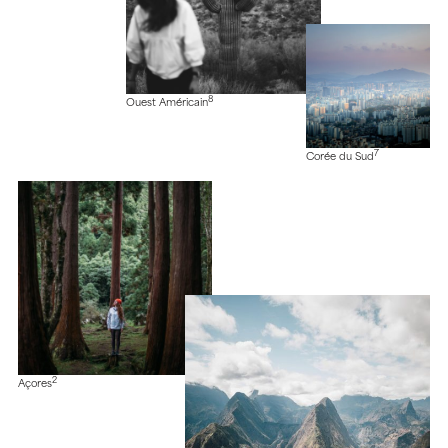
8
Ouest Américain
7
Corée du Sud
2
Açores