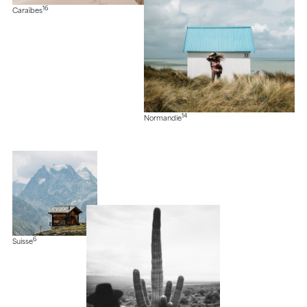
16
Caraïbes
14
Normandie
6
Suisse