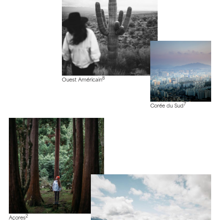
8
Ouest Américain
7
Corée du Sud
2
Açores