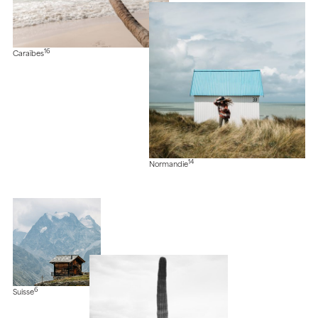
16
Caraïbes
14
Normandie
6
Suisse