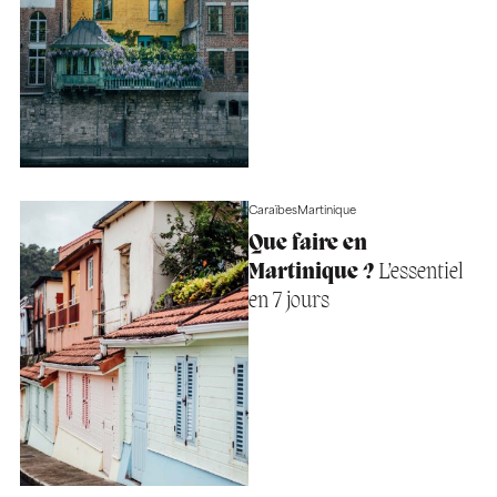
Caraïbes
Martinique
Que faire en
Martinique ?
L’essentiel
en 7 jours