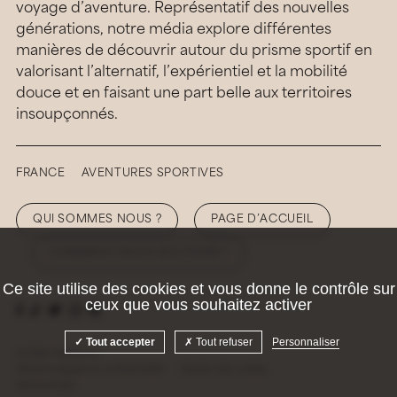
voyage d’aventure. Représentatif des nouvelles
générations, notre média explore différentes
manières de découvrir autour du prisme sportif en
valorisant l’alternatif, l’expérientiel et la mobilité
douce et en faisant une part belle aux territoires
insoupçonnés.
FRANCE
AVENTURES SPORTIVES
QUI SOMMES NOUS ?
PAGE D’ACCUEIL
COMMENT NOUS SOUTENIR ?
Ce site utilise des cookies et vous donne le contrôle sur
ceux que vous souhaitez activer
Tout accepter
Tout refuser
Personnaliser
© 2026 Hellolaroux
Mentions légales et confidentialité
Gestion des cookies
Site by
Krabb