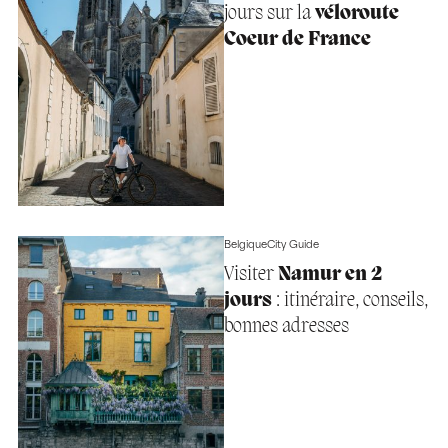
jours sur la
véloroute
Coeur de France
Belgique
City Guide
Visiter
Namur en 2
jours
: itinéraire, conseils,
bonnes adresses