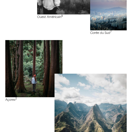
8
Ouest Américain
7
Corée du Sud
2
Açores