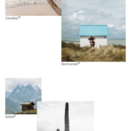
16
Caraïbes
14
Normandie
6
Suisse