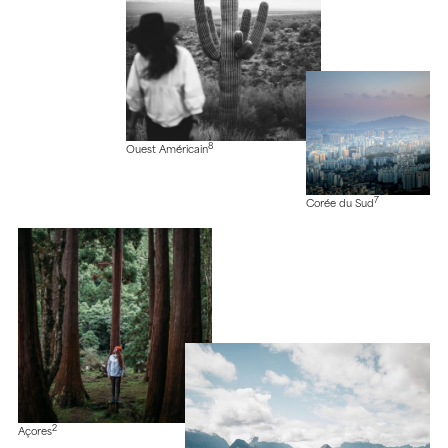
8
Ouest Américain
7
Corée du Sud
2
Açores