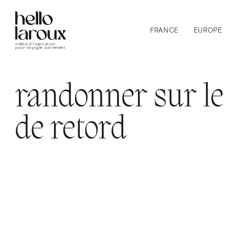
FRANCE
EUROPE
média d’inspiration
pour voyager autrement
randonner sur le
de retord