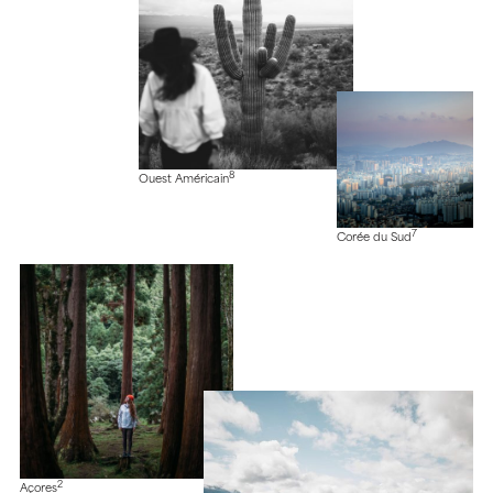
8
Ouest Américain
7
Corée du Sud
2
Açores