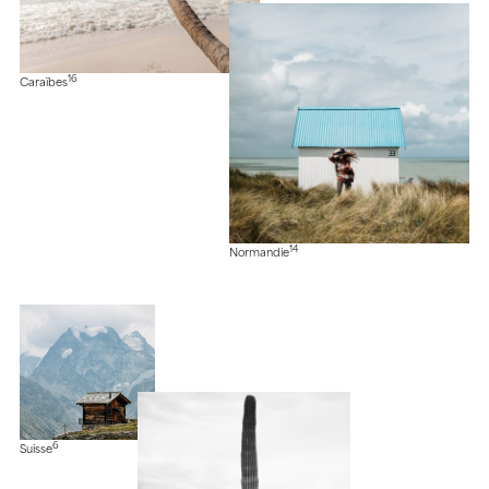
16
Caraïbes
14
Normandie
6
Suisse