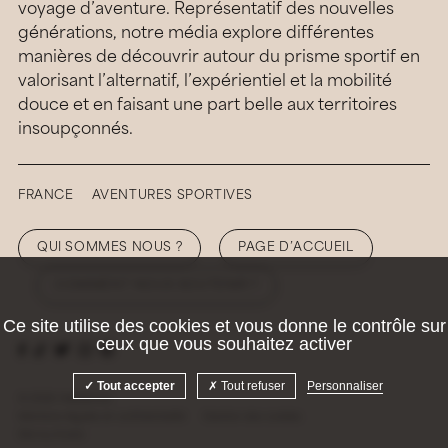
voyage d’aventure. Représentatif des nouvelles
générations, notre média explore différentes
manières de découvrir autour du prisme sportif en
valorisant l’alternatif, l’expérientiel et la mobilité
douce et en faisant une part belle aux territoires
insoupçonnés.
FRANCE
AVENTURES SPORTIVES
QUI SOMMES NOUS ?
PAGE D’ACCUEIL
COMMENT NOUS SOUTENIR ?
Ce site utilise des cookies et vous donne le contrôle sur
ceux que vous souhaitez activer
Tout accepter
Tout refuser
Personnaliser
© 2026 Hellolaroux
Mentions légales et confidentialité
Gestion des cookies
Site by
Krabb