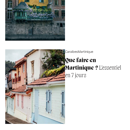
Caraïbes
Martinique
Que faire en
Martinique ?
L’essentiel
en 7 jours