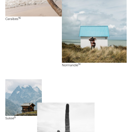
16
Caraïbes
14
Normandie
6
Suisse