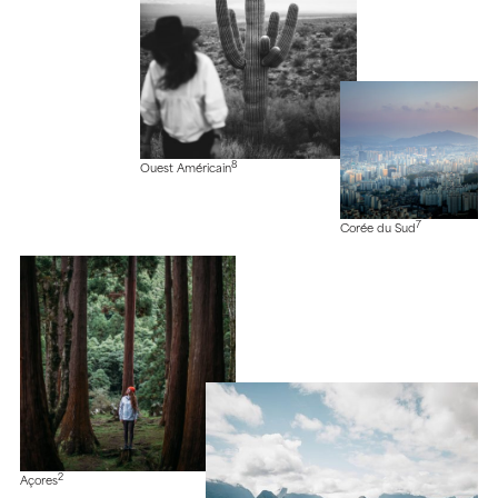
8
Ouest Américain
7
Corée du Sud
2
Açores