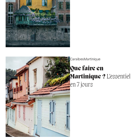
Caraïbes
Martinique
Que faire en
Martinique ?
L’essentiel
en 7 jours