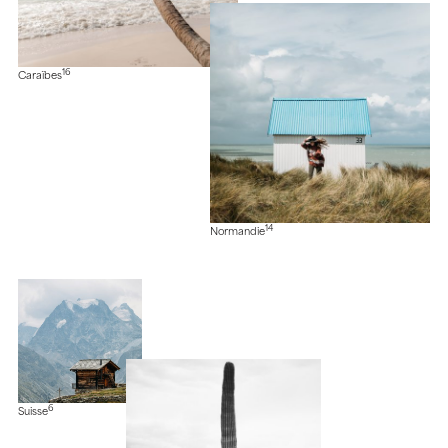
16
Caraïbes
14
Normandie
6
Suisse