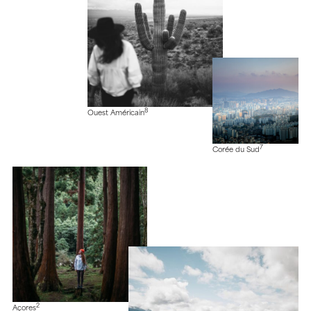
8
Ouest Américain
7
Corée du Sud
2
Açores