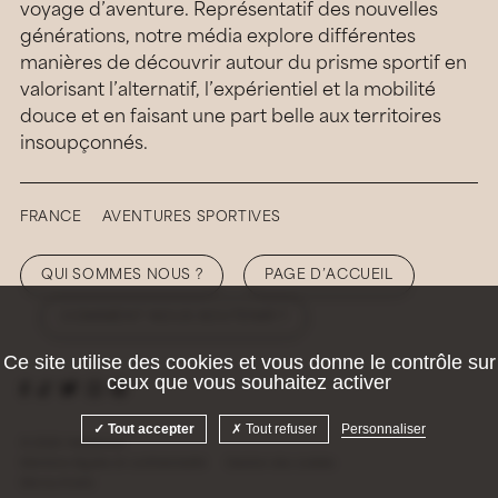
voyage d’aventure. Représentatif des nouvelles
générations, notre média explore différentes
manières de découvrir autour du prisme sportif en
valorisant l’alternatif, l’expérientiel et la mobilité
douce et en faisant une part belle aux territoires
insoupçonnés.
FRANCE
AVENTURES SPORTIVES
QUI SOMMES NOUS ?
PAGE D’ACCUEIL
COMMENT NOUS SOUTENIR ?
Ce site utilise des cookies et vous donne le contrôle sur
ceux que vous souhaitez activer
Tout accepter
Tout refuser
Personnaliser
© 2026 Hellolaroux
Mentions légales et confidentialité
Gestion des cookies
Site by
Krabb